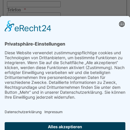
Telefon
E-Mail
Nachricht
Datenschutz
Ich stimme zu, dass meine Angaben aus dem Kontaktformular zur
Bearbeitung meiner Anfrage erhoben und verarbeitet werden. Die
Daten werden nach abgeschlossener Bearbeitung gelöscht. Sie können
Ihre Einwilligung jederzeit für die Zukunft per E-Mail an
Diese E-
Mail-Adresse ist vor Spambots geschützt! Zur Anzeige muss
JavaScript eingeschaltet sein.
widerrufen. Detaillierte Informationen
zum Umgang mit Nutzerdaten finden Sie in unserer
Datenschutzerklärung
.
Captcha