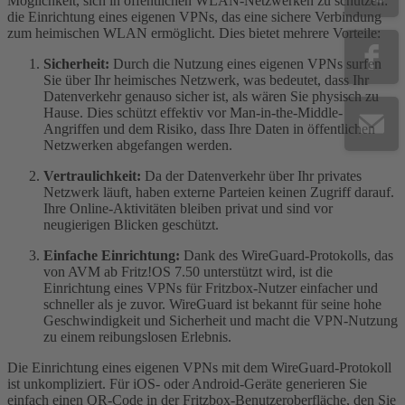
Möglichkeit, sich in öffentlichen WLAN-Netzwerken zu schützen:
die Einrichtung eines eigenen VPNs, das eine sichere Verbindung
zum heimischen WLAN ermöglicht. Dies bietet mehrere Vorteile:
Sicherheit:
Durch die Nutzung eines eigenen VPNs surfen
Sie über Ihr heimisches Netzwerk, was bedeutet, dass Ihr
Datenverkehr genauso sicher ist, als wären Sie physisch zu
Hause. Dies schützt effektiv vor Man-in-the-Middle-
Angriffen und dem Risiko, dass Ihre Daten in öffentlichen
Netzwerken abgefangen werden.
Vertraulichkeit:
Da der Datenverkehr über Ihr privates
Netzwerk läuft, haben externe Parteien keinen Zugriff darauf.
Ihre Online-Aktivitäten bleiben privat und sind vor
neugierigen Blicken geschützt.
Einfache Einrichtung:
Dank des WireGuard-Protokolls, das
von AVM ab Fritz!OS 7.50 unterstützt wird, ist die
Einrichtung eines VPNs für Fritzbox-Nutzer einfacher und
schneller als je zuvor. WireGuard ist bekannt für seine hohe
Geschwindigkeit und Sicherheit und macht die VPN-Nutzung
zu einem reibungslosen Erlebnis.
Die Einrichtung eines eigenen VPNs mit dem WireGuard-Protokoll
ist unkompliziert. Für iOS- oder Android-Geräte generieren Sie
einfach einen QR-Code in der Fritzbox-Benutzeroberfläche, den Sie