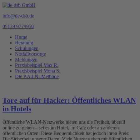
info@de-dsb.de
05139 9779950
Home
Beratung
Schulungen
Notfallvorsorge
Meldungen
Praxisbeispiel Max R.
Praxisbeispiel Mona S.
Die P.A.I.N.-Methode
Tore auf für Hacker: Öffentliches WLAN
in Hotels
Öffentliche WLAN-Netzwerke bieten uns die Freiheit, überall
online zu gehen – sei es im Hotel, im Café oder an anderen
öffentlichen Orten. Diese Bequemlichkeit hat jedoch ihren Preis:
Die Sicherheit unserer Daten. Viele Nutzer gehen mit öffentlichen