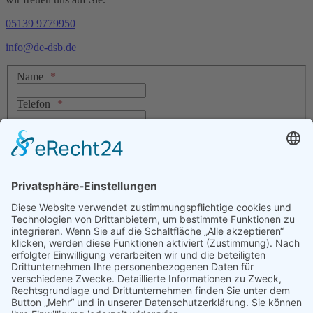
05139 9779950
info@de-dsb.de
Name
Telefon
E-Mail
Nachricht
Datenschutz
Ich stimme zu, dass meine Angaben aus dem Kontaktformular zur
Bearbeitung meiner Anfrage erhoben und verarbeitet werden. Die
Daten werden nach abgeschlossener Bearbeitung gelöscht. Sie können
Ihre Einwilligung jederzeit für die Zukunft per E-Mail an
Diese E-
Mail-Adresse ist vor Spambots geschützt! Zur Anzeige muss
JavaScript eingeschaltet sein.
widerrufen. Detaillierte Informationen
zum Umgang mit Nutzerdaten finden Sie in unserer