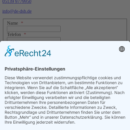
05139 9779950
info@de-dsb.de
Name
Telefon
E-Mail
Nachricht
Datenschutz
Ich stimme zu, dass meine Angaben aus dem Kontaktformular zur
Bearbeitung meiner Anfrage erhoben und verarbeitet werden. Die
Daten werden nach abgeschlossener Bearbeitung gelöscht. Sie können
Ihre Einwilligung jederzeit für die Zukunft per E-Mail an
Diese E-
Mail-Adresse ist vor Spambots geschützt! Zur Anzeige muss
JavaScript eingeschaltet sein.
widerrufen. Detaillierte Informationen
zum Umgang mit Nutzerdaten finden Sie in unserer
Datenschutzerklärung
.