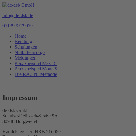
info@de-dsb.de
05139 9779950
Home
Beratung
Schulungen
Notfallvorsorge
Meldungen
Praxisbeispiel Max R.
Praxisbeispiel Mona S.
Die P.A.I.N.-Methode
Impressum
de-dsb GmbH
Schulze-Delitzsch-Straße 9A
30938 Burgwedel
Handelsregister: HRB 216969