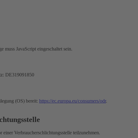
e muss JavaScript eingeschaltet sein.
etz: DE319091850
ilegung (OS) bereit:
https://ec.europa.eu/consumers/odr
.
chtungsstelle
vor einer Verbraucherschlichtungsstelle teilzunehmen.