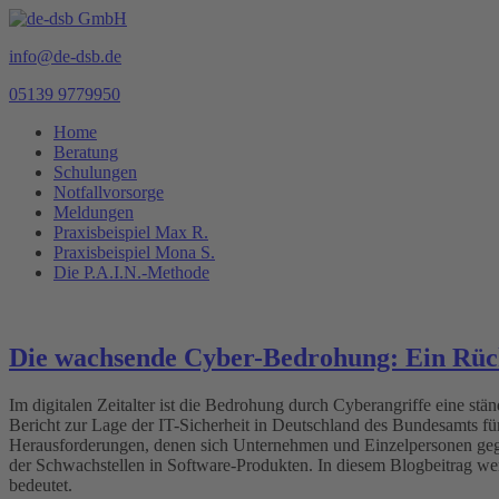
info@de-dsb.de
05139 9779950
Home
Beratung
Schulungen
Notfallvorsorge
Meldungen
Praxisbeispiel Max R.
Praxisbeispiel Mona S.
Die P.A.I.N.-Methode
Die wachsende Cyber-Bedrohung: Ein Rück
Im digitalen Zeitalter ist die Bedrohung durch Cyberangriffe eine ständ
Bericht zur Lage der IT-Sicherheit in Deutschland des Bundesamts für
Herausforderungen, denen sich Unternehmen und Einzelpersonen gegen
der Schwachstellen in Software-Produkten. In diesem Blogbeitrag wer
bedeutet.